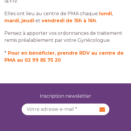
la FIV.
Elles ont lieu au centre de PMA chaque
lundi
,
mardi
,
jeudi
et
vendredi
de 15h à 16h
.
Pensez à apporter vos ordonnances de traitement
remis préalablement par votre Gynécologue.
*
Pour en bénéficier, prendre RDV au centre de
PMA au 02 99 85 75 20
Inscription newsletter
Adresse e-mail
*